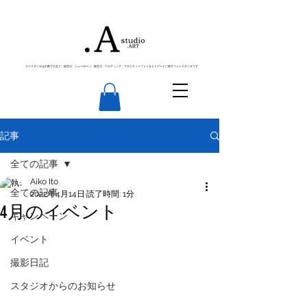
エースタジオは広島で七五三、誕生日、ニューボーン、新生児、ウエディング、マタニティーフォトをよりアートに残すフォトスタジオです
記事
全ての記事
Aiko Ito
全ての記事
2022年4月14日
読了時間: 1分
4月のイベント
キャンペーン
イベント
撮影日記
スタジオからのお知らせ