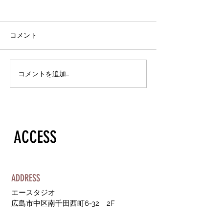
スタジオ改装
早くも2022年4
す！！ 6月1日で
コメント
るエースタジオ。
おかげで7歳の７
る気持ちです♡ 
スタジオ改装のお知らせ
コメントを追加…
今年リニューアル
なりました！ 改装
～6月初旬を予定
す。...
​ACCESS
ADDRESS
エースタジオ
​広島市中区南千田西町6-32 2F