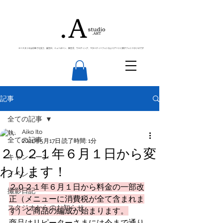
エースタジオは広島で七五三、誕生日、ニューボーン、新生児、ウエディング、マタニティーフォトをよりアートに残すフォトスタジオです
記事
全ての記事
Aiko Ito
全ての記事
2021年5月17日
読了時間: 1分
２０２１年６月１日から変
キャンペーン
わります！
イベント
２０２１年６月１日から料金の一部改
撮影日記
正（メニューに消費税が全て含まれま
スタジオからのお知らせ
す）と商品の編成が始まります。
商品はリピーターさまには今まで通り