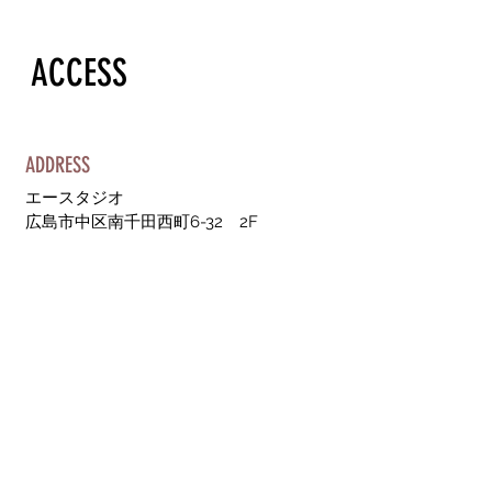
お待たせしました！料金改正表示
されました
​ACCESS
ADDRESS
エースタジオ
​広島市中区南千田西町6-32 2F
OPENING HOURS
火曜・水曜定休日
駐車場あり
9am - 6pm
完全予約制
a
-studio@outlook.jp
CONTACT US
082-245-1611